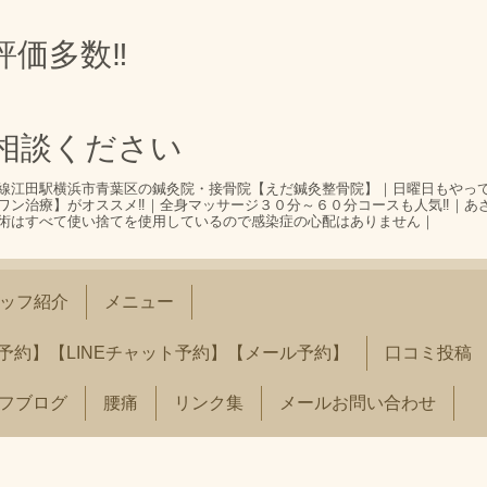
評価多数‼
相談ください
線江田駅横浜市青葉区の鍼灸院・接骨院【えだ鍼灸整骨院】｜日曜日もやっ
ワン治療】がオススメ‼｜全身マッサージ３０分～６０分コースも人気‼｜あ
術はすべて使い捨てを使用しているので感染症の心配はありません｜
ッフ紹介
メニュー
予約】【LINEチャット予約】【メール予約】
口コミ投稿
フブログ
腰痛
リンク集
メールお問い合わせ