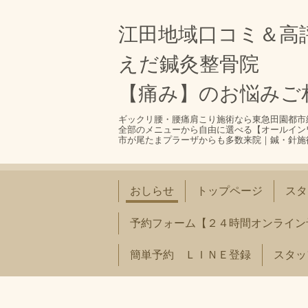
江田地域口コミ＆高
えだ鍼灸整骨院
【痛み】のお悩みご
ギックリ腰・腰痛肩こり施術なら東急田園都市
全部のメニューから自由に選べる【オールイン
市が尾たまプラーザからも多数来院｜鍼・針施
おしらせ
トップページ
スタ
予約フォーム【２４時間オンライン
簡単予約 ＬＩＮＥ登録
スタッ