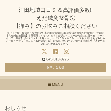
江田地域口コミ＆高評価多数‼
えだ鍼灸整骨院
【痛み】のお悩みご相談ください
ギックリ腰・腰痛肩こり施術なら東急田園都市線江田駅横浜市青葉区の鍼灸院・接骨院
【えだ鍼灸整骨院】｜日曜日もやっています｜全部のメニューから自由に選べる【オール
インワン治療】がオススメ‼｜全身マッサージ３０分～６０分コースも人気‼｜あざみ野や
市が尾たまプラーザからも多数来院｜鍼・針施術はすべて使い捨てを使用しているので感
染症の心配はありません｜
045-913-8776
お問い合わせ
MENU
おしらせ