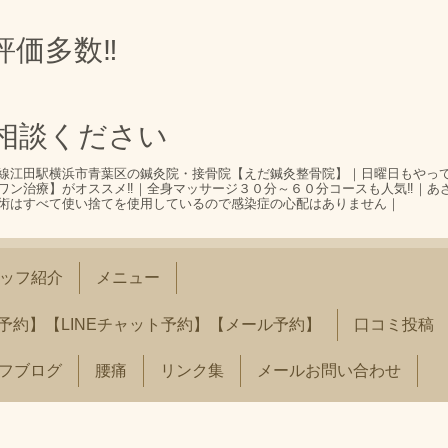
評価多数‼
相談ください
線江田駅横浜市青葉区の鍼灸院・接骨院【えだ鍼灸整骨院】｜日曜日もやっ
ワン治療】がオススメ‼｜全身マッサージ３０分～６０分コースも人気‼｜あ
術はすべて使い捨てを使用しているので感染症の心配はありません｜
ッフ紹介
メニュー
予約】【LINEチャット予約】【メール予約】
口コミ投稿
フブログ
腰痛
リンク集
メールお問い合わせ