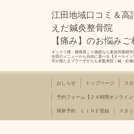
江田地域口コミ＆高
えだ鍼灸整骨院
【痛み】のお悩みご
ギックリ腰・腰痛肩こり施術なら東急田園都市
全部のメニューから自由に選べる【オールイン
市が尾たまプラーザからも多数来院｜鍼・針施
おしらせ
トップページ
スタ
予約フォーム【２４時間オンライン
簡単予約 ＬＩＮＥ登録
スタッ