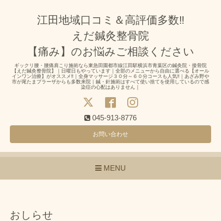
江田地域口コミ＆高評価多数‼
えだ鍼灸整骨院
【痛み】のお悩みご相談ください
ギックリ腰・腰痛肩こり施術なら東急田園都市線江田駅横浜市青葉区の鍼灸院・接骨院
【えだ鍼灸整骨院】｜日曜日もやっています｜全部のメニューから自由に選べる【オール
インワン治療】がオススメ‼｜全身マッサージ３０分～６０分コースも人気‼｜あざみ野や
市が尾たまプラーザからも多数来院｜鍼・針施術はすべて使い捨てを使用しているので感
染症の心配はありません｜
045-913-8776
お問い合わせ
MENU
おしらせ