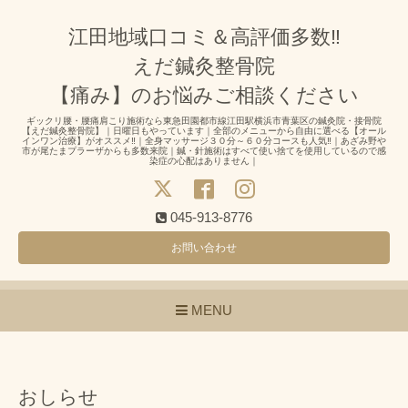
江田地域口コミ＆高評価多数‼
えだ鍼灸整骨院
【痛み】のお悩みご相談ください
ギックリ腰・腰痛肩こり施術なら東急田園都市線江田駅横浜市青葉区の鍼灸院・接骨院
【えだ鍼灸整骨院】｜日曜日もやっています｜全部のメニューから自由に選べる【オール
インワン治療】がオススメ‼｜全身マッサージ３０分～６０分コースも人気‼｜あざみ野や
市が尾たまプラーザからも多数来院｜鍼・針施術はすべて使い捨てを使用しているので感
染症の心配はありません｜
045-913-8776
お問い合わせ
MENU
おしらせ